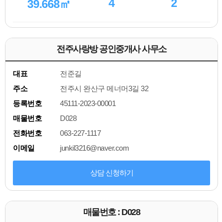
4
2
39.668㎡
전주사랑방 공인중개사 사무소
대표
전준길
주소
전주시 완산구 메너머3길 32
등록번호
45111-2023-00001
매물번호
D028
전화번호
063-227-1117
이메일
junkil3216@naver.com
상담 신청하기
매물번호 : D028