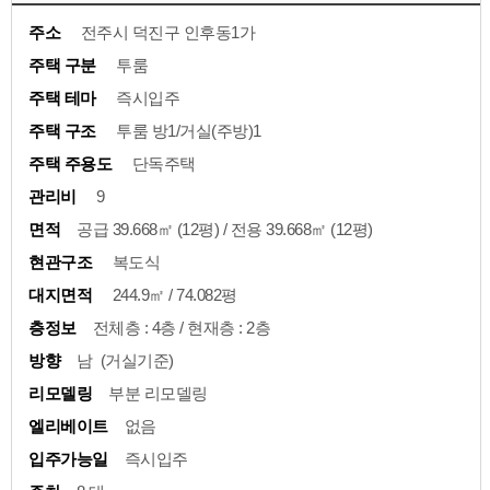
주소
전주시 덕진구 인후동1가
주택 구분
투룸
주택 테마
즉시입주
주택 구조
투룸 방1/거실(주방)1
주택 주용도
단독주택
관리비
9
면적
공급 39.668㎡ (12평) / 전용 39.668㎡ (12평)
현관구조
복도식
대지면적
244.9㎡ / 74.082평
층정보
전체층 : 4층 / 현재층 : 2층
방향
남 (거실기준)
리모델링
부분 리모델링
엘리베이트
없음
입주가능일
즉시입주