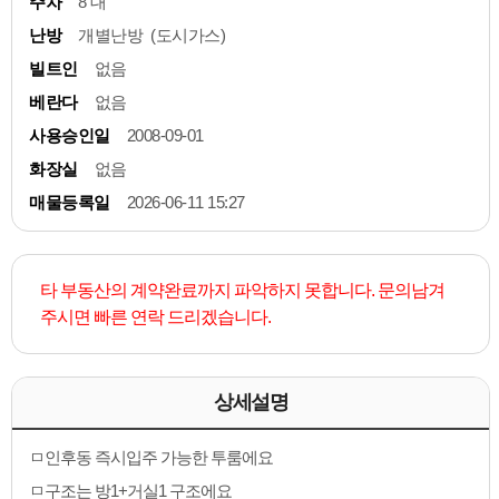
주차
8 대
난방
개별난방 (도시가스)
빌트인
없음
베란다
없음
사용승인일
2008-09-01
화장실
없음
매물등록일
2026-06-11 15:27
타 부동산의 계약완료까지 파악하지 못합니다. 문의남겨
주시면 빠른 연락 드리겠습니다.
상세설명
ㅁ인후동 즉시입주 가능한 투룸에요
ㅁ구조는 방1+거실1 구조에요