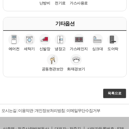
난방비
전기료
가스사용료
기타옵션
에어컨
세탁기
신발장
냉장고
가스레인지
싱크대
도어락
공동현관보안
화재경보기
목록으로
오시는길
이용약관
개인정보처리방침
이메일무단수집거부
상호명 : 전주사랑방부동산 ┃ 대표자 : 전준길 ┃ 사업자등록번호 : 538-