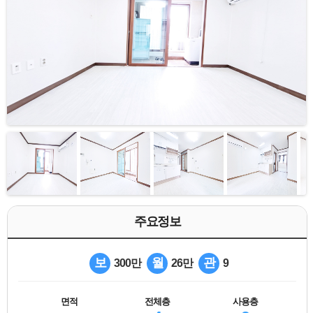
주요정보
보
월
관
300만
26만
9
면적
전체층
사용층