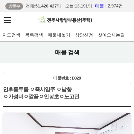
매물
: 2,974건
방문수
전체:
51,420,427
명
오늘:
13,191
명
지도검색
목록검색
매물내놓기
상담신청
찾아오시는길
매물 검색
매물번호 : D028
인후동투룸 ㅇ즉시입주 ㅇ남향
ㅇ가성비ㅇ깔끔ㅇ인봉초ㅇ노고민