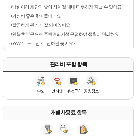
ㅁ남향이라 채광이 좋아 사계절 내내 따뜻하게 지낼 수 있어요
ㅁ가성비 좋은 핫매물이에요
ㅁ깔끔하게 관리가 잘 되어있어요
ㅁ인봉초 부근으로 주변편의시설 근접하여 생활이 편리해요
???????ㅁ노고민~고민하면 늦어요~
관리비 포함 항목
수도
인터넷
유선TV
공용청소
개별사용료 항목