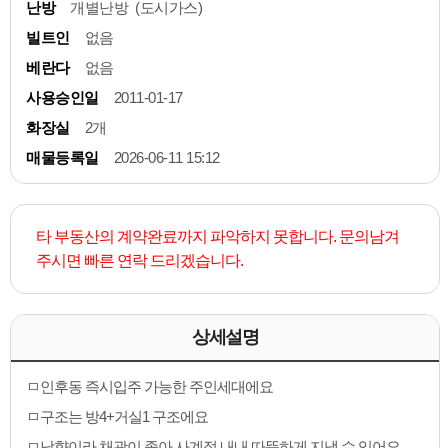
난방
개별난방 (도시가스)
빌트인
없음
베란다
없음
사용승인일
2011-01-17
화장실
2개
매물등록일
2026-06-11 15:12
타 부동산의 계약완료까지 파악하지 못합니다. 문의남겨
주시면 빠른 연락 드리겠습니다.
상세설명
ㅁ인후동 즉시입주 가능한 주인세대에요
ㅁ구조는 방4+거실1 구조에요
ㅁ남향이라 채광이 좋아 사계절 내내 따뜻하게 지낼 수 있어요