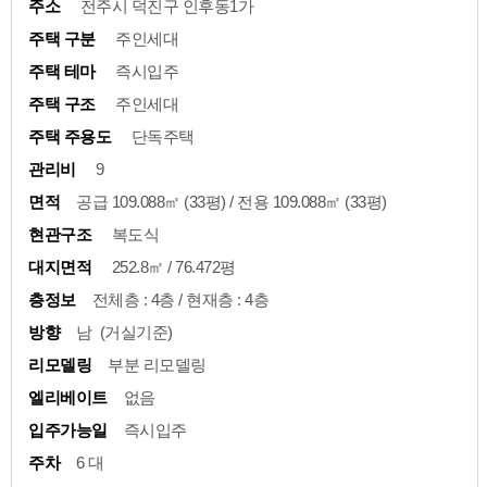
주소
전주시 덕진구 인후동1가
주택 구분
주인세대
주택 테마
즉시입주
주택 구조
주인세대
주택 주용도
단독주택
관리비
9
면적
공급 109.088㎡ (33평) / 전용 109.088㎡ (33평)
현관구조
복도식
대지면적
252.8㎡ / 76.472평
층정보
전체층 : 4층 / 현재층 : 4층
방향
남 (거실기준)
리모델링
부분 리모델링
엘리베이트
없음
입주가능일
즉시입주
주차
6 대