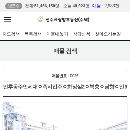
매물
: 2,983건
방문수
전체:
51,456,159
명
오늘:
48,923
명
지도검색
목록검색
매물내놓기
상담신청
찾아오시는길
매물 검색
매물번호 : D026
인후동주인세대ㅇ즉시입주ㅇ화장실2ㅇ복층ㅇ남향ㅇ인봉