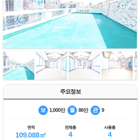
주요정보
보
월
관
1,000만
86만
9
면적
전체층
사용층
4
4
109.088㎡