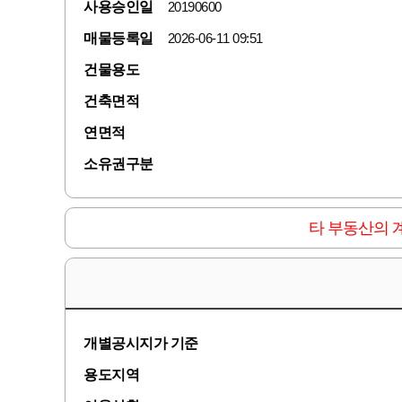
사용승인일
20190600
매물등록일
2026-06-11 09:51
건물용도
건축면적
연면적
소유권구분
타 부동산의 
개별공시지가 기준
용도지역