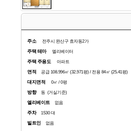
주소
전주시 완산구 효자동2가
주택 테마
엘리베이터
주택 주용도
아파트
면적
공급 108.996㎡ (32.971평) / 전용 84㎡ (25.41평)
대지면적
0㎡ / 0평
방향
동 (거실기준)
엘리베이트
없음
주차
1530 대
빌트인
없음