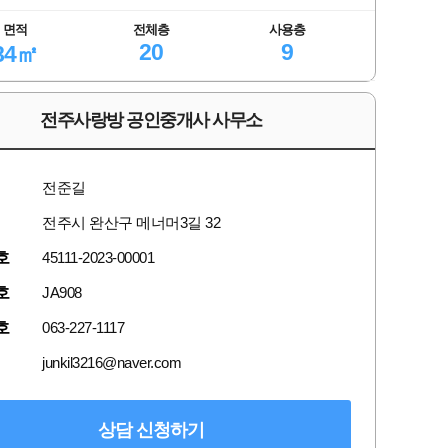
면적
전체층
사용층
20
9
84㎡
전주사랑방 공인중개사 사무소
전준길
전주시 완산구 메너머3길 32
호
45111-2023-00001
호
JA908
호
063-227-1117
junkil3216@naver.com
상담 신청하기