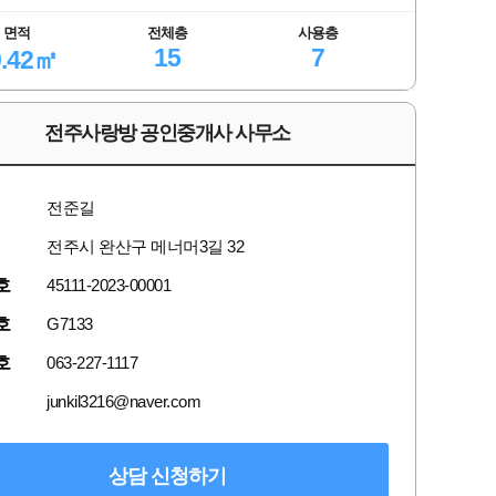
면적
전체층
사용층
15
7
9.42㎡
전주사랑방 공인중개사 사무소
전준길
전주시 완산구 메너머3길 32
호
45111-2023-00001
호
G7133
호
063-227-1117
junkil3216@naver.com
상담 신청하기