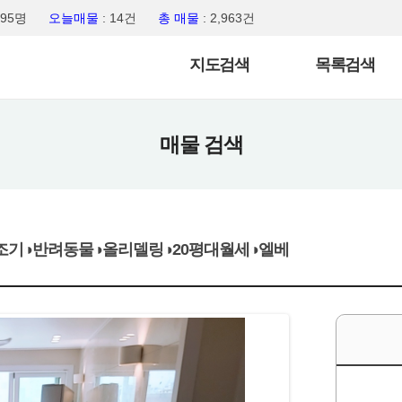
,095명
오늘매물
: 14건
총 매물
: 2,963건
지도검색
목록검색
매물 검색
조기◑반려동물◑올리델링◑20평대월세◑엘베