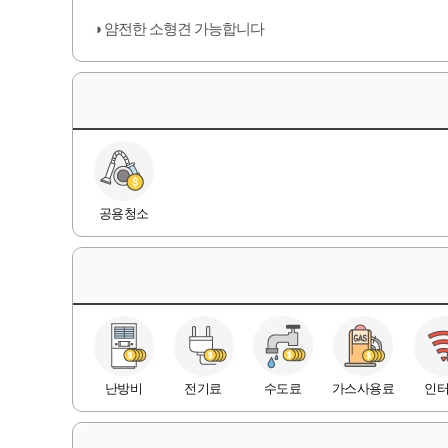
◑ 얌전한 소형견 가능합니다
공용청소
난방비
전기료
수도료
가스사용료
인