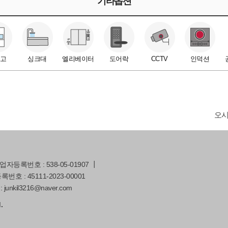
기타옵션
고
싱크대
엘리베이터
도어락
CCTV
인덕션
오
등록번호 : 538-05-01907 ┃
호 : 45111-2023-00001
: junkil3216@naver.com
.