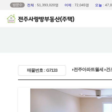
방문수
전체
: 51,393,020명
어제
: 72,045명
오늘
: 47
◑전주아파트월세◑건
매물번호 : G7133