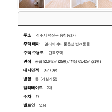
주소
전주시 덕진구 송천동1가
주택 테마
엘리베이터 풀옵션 반려동물
주택 주용도
단독주택
면적
공급 82.642㎡ (25평) / 전용 69.42㎡ (21평)
대지면적
0㎡ / 0평
방향
동 (거실기준)
엘리베이트
2대
주차
대
빌트인
없음