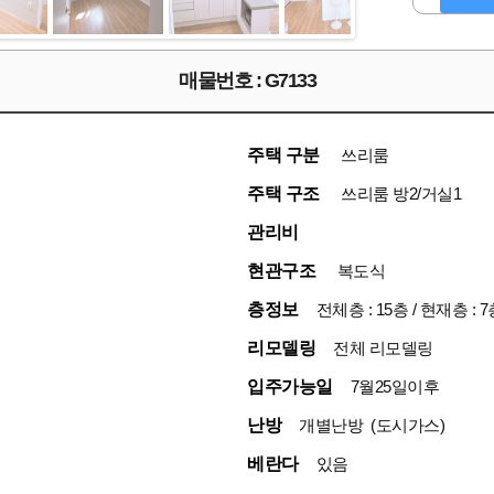
매물번호 : G7133
주택 구분
쓰리룸
주택 구조
쓰리룸 방2/거실1
관리비
현관구조
복도식
층정보
전체층 : 15층 / 현재층 : 7
리모델링
전체 리모델링
입주가능일
7월25일이후
난방
개별난방 (도시가스)
베란다
있음