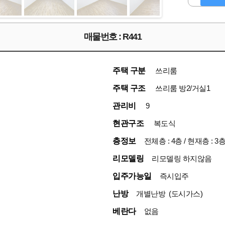
매물번호 : R441
주택 구분
쓰리룸
주택 구조
쓰리룸 방2/거실1
관리비
9
현관구조
복도식
층정보
전체층 : 4층 / 현재층 : 3
리모델링
리모델링 하지않음
입주가능일
즉시입주
난방
개별난방 (도시가스)
베란다
없음