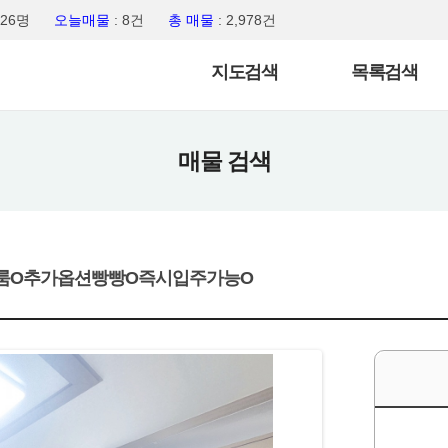
,026명
오늘매물
: 8건
총 매물
: 2,978건
지도검색
목록검색
매물 검색
리룸O추가옵션빵빵O즉시입주가능O