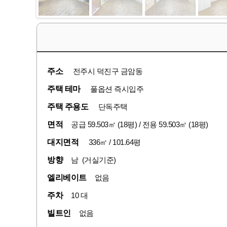
주소
전주시 덕진구 금암동
주택 테마
풀옵션 즉시입주
주택 주용도
단독주택
면적
공급 59.503㎡ (18평) / 전용 59.503㎡ (18평)
대지면적
336㎡ / 101.64평
방향
남 (거실기준)
엘리베이트
없음
주차
10 대
빌트인
없음