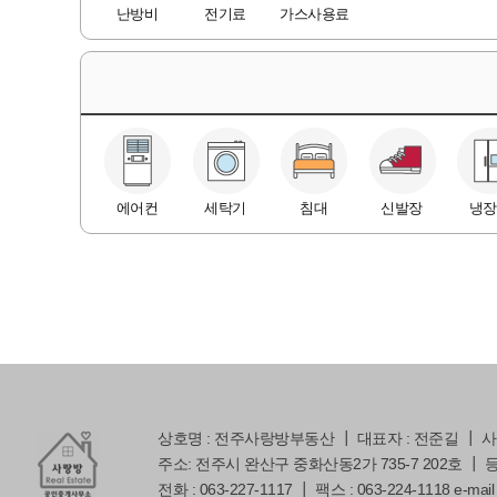
난방비
전기료
가스사용료
에어컨
세탁기
침대
신발장
냉장
상호명 : 전주사랑방부동산 ┃ 대표자 : 전준길 ┃ 사업자
주소: 전주시 완산구 중화산동2가 735-7 202호 ┃ 등록번
전화 : 063-227-1117 ┃ 팩스 : 063-224-1118 e-mail 