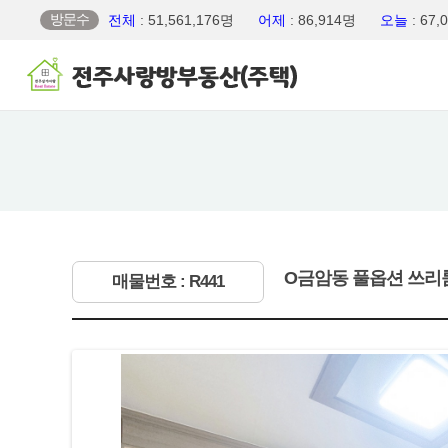
방문수
전체
: 51,561,176명
어제
: 86,914명
오늘
: 67
O금암동 풀옵션 쓰
매물번호 : R441