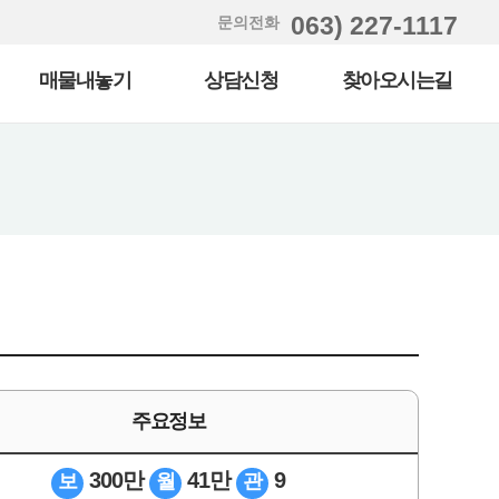
063) 227-1117
문의전화
매물내놓기
상담신청
찾아오시는길
주요정보
300만
41만
9
보
월
관