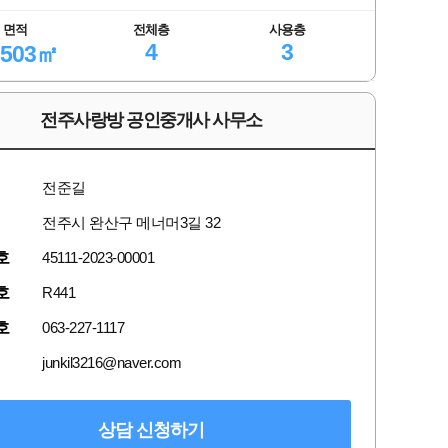
면적
전체층
사용층
4
3
.503㎡
전주사랑방 공인중개사 사무소
전준길
전주시 완산구 메너머3길 32
호
45111-2023-00001
호
R441
호
063-227-1117
junkil3216@naver.com
상담 신청하기