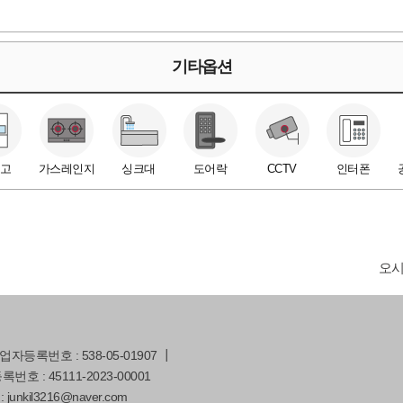
기타옵션
고
가스레인지
싱크대
도어락
CCTV
인터폰
오
등록번호 : 538-05-01907 ┃
호 : 45111-2023-00001
: junkil3216@naver.com