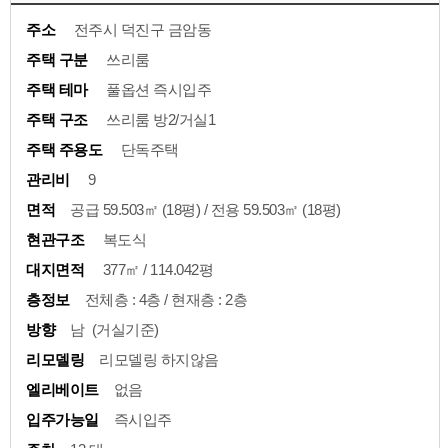
주소
전주시 덕진구 금암동
주택 구분
쓰리룸
주택 테마
풀옵션 즉시입주
주택 구조
쓰리룸 방2/거실1
주택 주용도
단독주택
관리비
9
면적
공급 59.503㎡ (18평) / 전용 59.503㎡ (18평)
현관구조
복도식
대지면적
377㎡ / 114.042평
층정보
전체층 : 4층 / 현재층 : 2층
방향
남 (거실기준)
리모델링
리모델링 하지않음
엘리베이트
없음
입주가능일
즉시입주