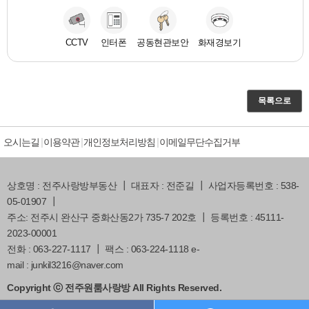
CCTV
인터폰
공동현관보안
화재경보기
목록으로
오시는길
이용약관
개인정보처리방침
이메일무단수집거부
상호명 : 전주사랑방부동산 ┃ 대표자 : 전준길 ┃ 사업자등록번호 : 538-
05-01907 ┃
주소: 전주시 완산구 중화산동2가 735-7 202호 ┃ 등록번호 : 45111-
2023-00001
전화 : 063-227-1117 ┃ 팩스 : 063-224-1118 e-
mail : junkil3216@naver.com
Copyright ⓒ 전주원룸사랑방 All Rights Reserved.