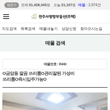
매물
: 2,974건
방문수
전체:
51,428,343
명
오늘:
21,107
명
지도검색
목록검색
매물내놓기
상담신청
찾아오시는길
매물 검색
매물번호 : R440
O금암동 깔끔 쓰리룸O관리잘된 가성비
쓰리룸O즉시입주가능O