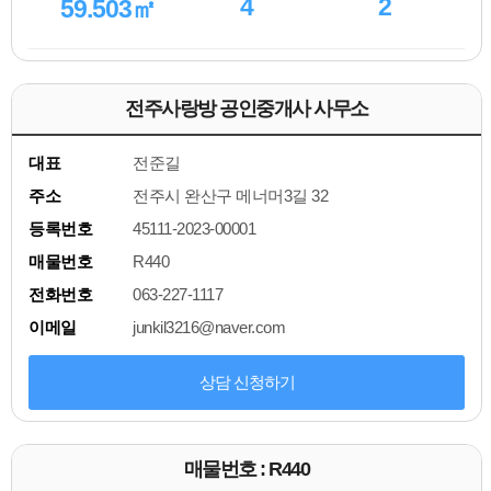
4
2
59.503㎡
전주사랑방 공인중개사 사무소
대표
전준길
주소
전주시 완산구 메너머3길 32
등록번호
45111-2023-00001
매물번호
R440
전화번호
063-227-1117
이메일
junkil3216@naver.com
상담 신청하기
매물번호 : R440