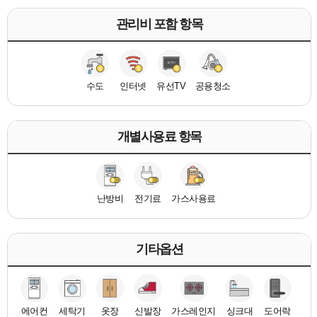
관리비 포함 항목
수도
인터넷
유선TV
공용청소
개별사용료 항목
난방비
전기료
가스사용료
기타옵션
에어컨
세탁기
옷장
신발장
가스레인지
싱크대
도어락