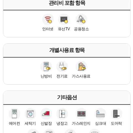
관리비 포함 항목
인터넷
유선TV
공용청소
개별사용료 항목
난방비
전기료
가스사용료
기타옵션
에어컨
세탁기
신발장
냉장고
가스레인지
싱크대
도어락