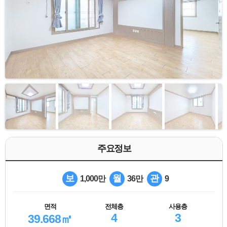
주요정보
보
월
관
1,000만
36만
9
면적
전체층
사용층
4
3
39.668㎡