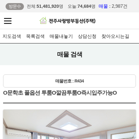
매물
: 2,987건
방문수
전체:
51,481,920
명
오늘:
74,684
명
지도검색
목록검색
매물내놓기
상담신청
찾아오시는길
매물 검색
매물번호 : R434
O문학초 풀옵션 투룸O깔끔투룸O즉시입주가능O