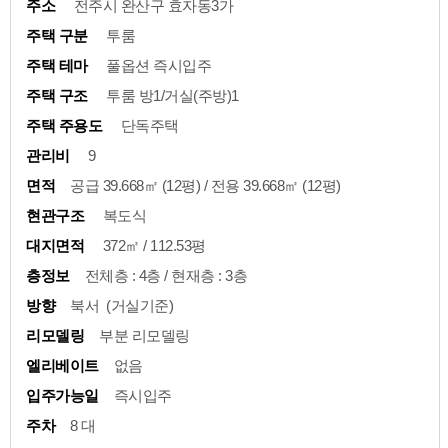
주소
전주시 완산구 효자동3가
주택 구분
투룸
주택 테마
풀옵션 즉시입주
주택 구조
투룸 방1/거실(주방)1
주택 주용도
단독주택
관리비
9
면적
공급 39.668㎡ (12평) / 전용 39.668㎡ (12평)
현관구조
복도식
대지면적
372㎡ / 112.53평
층정보
전체층 : 4층 / 현재층 : 3층
방향
북서 (거실기준)
리모델링
부분 리모델링
엘리베이트
없음
입주가능일
즉시입주
주차
8 대