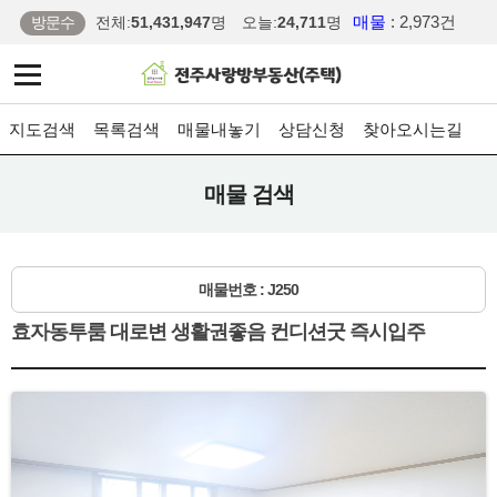
매물
: 2,973건
방문수
전체:
51,431,947
명
오늘:
24,711
명
지도검색
목록검색
매물내놓기
상담신청
찾아오시는길
매물 검색
매물번호 : J250
효자동투룸 대로변 생활권좋음 컨디션굿 즉시입주