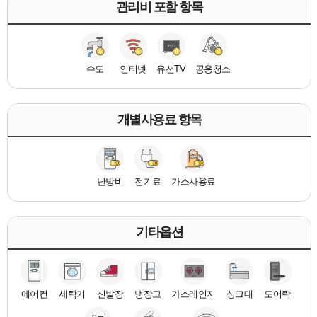
관리비 포함 항목
수도
인터넷
유선TV
공용청소
개별사용료 항목
난방비
전기료
가스사용료
기타옵션
에어컨
세탁기
신발장
냉장고
가스레인지
싱크대
도어락