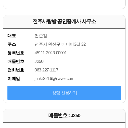
전주사랑방 공인중개사 사무소
대표
전준길
주소
전주시 완산구 메너머3길 32
등록번호
45111-2023-00001
매물번호
J250
전화번호
063-227-1117
이메일
junkil3216@naver.com
상담 신청하기
매물번호 : J250