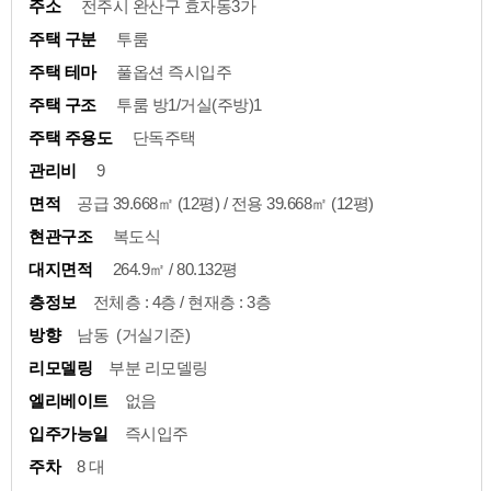
주소
전주시 완산구 효자동3가
주택 구분
투룸
주택 테마
풀옵션 즉시입주
주택 구조
투룸 방1/거실(주방)1
주택 주용도
단독주택
관리비
9
면적
공급 39.668㎡ (12평) / 전용 39.668㎡ (12평)
현관구조
복도식
대지면적
264.9㎡ / 80.132평
층정보
전체층 : 4층 / 현재층 : 3층
방향
남동 (거실기준)
리모델링
부분 리모델링
엘리베이트
없음
입주가능일
즉시입주
주차
8 대