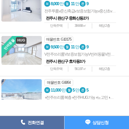
상호명 : 전주사랑방부동산 ┃ 대표자 : 전준길 ┃ 사업자등록번호 : 538-
8,000
만
11
만
9
05-01907 ┃
전주투룸v준신축급v보증보험가능v중산초v이중본v엘베v백제대로변근접
주소: 전주시 완산구 중화산동2가 735-7 202호 ┃ 등록번호 : 45111-
전주시 완산구 중화산동2가
2023-00001
단독주택
39.668㎡
해당 2층
전화 : 063-227-1117 ┃ 팩스 : 063-224-1118 e-
mail : junkil3216@naver.com
매물번호: G10175
반려동물
HUG
Copyright ⓒ 전주원룸사랑방 All Rights Reserved.
9,500
만
11
만
9
V전주쓰리룸V보증보험가능V반려동물V전주대V남향V거실넓음
063) 227-1117
전주시 완산구 효자동3가
단독주택
56.197㎡
해당 2층
매물번호: G9954
11,000
만
5
만
5
◑전주쓰리룸복층◑전주HUG가능◑노고민◑복층◑테라스◑안전매물
전주시 완산구 중화산동2가
단독주택
66.114㎡
해당 4층
전화연결
상담신청