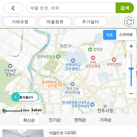
검색
거래유형
매물종류
추가필터
1
효자동3가
1km
인기순
면적순
가격순
최신순
오시는길
이용약관
개인정보처리방침
이메일무단수집거부
매물번호: G10326