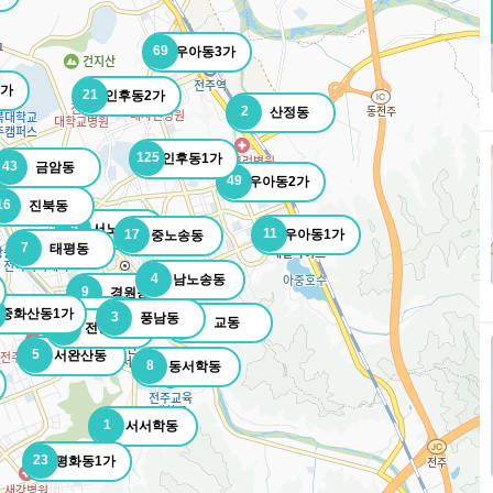
69
우아동3가
1가
21
인후동2가
2
산정동
125
인후동1가
43
금암동
49
우아동2가
16
진북동
5
서노송동
11
17
우아동1가
중노송동
7
태평동
4
남노송동
9
경원동
중화산동1가
15
다가동
3
풍남동
1
교동
2
전동3가
5
서완산동
8
동서학동
1
서서학동
23
평화동1가