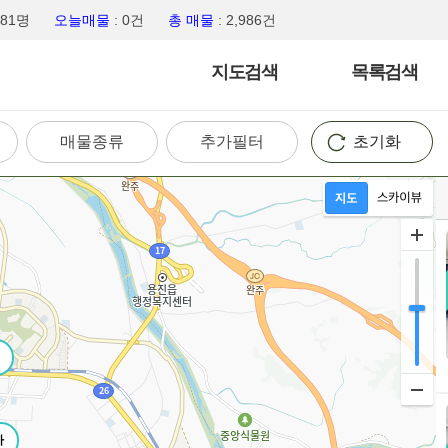
,681명
오늘매물
: 0건
총 매물
: 2,986건
지도검색
목록검색
매물종류
추가필터
초기화
가