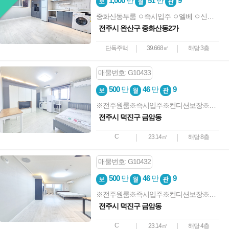
1,000
만
51
만
9
중화산동투룸 ㅇ즉시입주 ㅇ엘베 ㅇ신축급 ㅇ컨디션굿 ㅇ노고민
전주시 완산구 중화산동2가
단독주택
39.668㎡
해당 3층
매물번호: G10433
500
만
46
만
9
※전주원룸※즉시입주※컨디션보장※전북대※오피스텔형
전주시 덕진구 금암동
C
23.14㎡
해당 8층
매물번호: G10432
500
만
46
만
9
※전주원룸※즉시입주※컨디션보장※전북대※오피스텔형
전주시 덕진구 금암동
C
23.14㎡
해당 4층