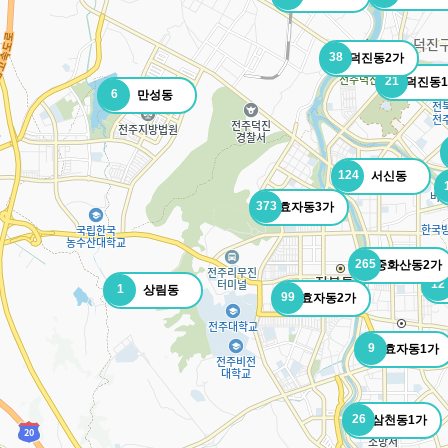
38
덕진동2가
21
덕진동
6
만성동
124
서신동
373
효자동3가
265
중화산동2가
12
1
상림동
99
효자동2가
9
효자동1가
26
삼천동1가