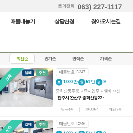
063) 227-1117
문의전화
매물내놓기
상담신청
찾아오시는길
인기순
면적순
가격순
최신순
매물번호: D247
엘베
추천
신축
1,000
만
51
만
9
중화산동투룸 ㅇ즉시입주 ㅇ엘베 ㅇ신축급 ㅇ컨디션굿 ㅇ노고민
전주시 완산구 중화산동2가
단독주택
39.668㎡
해당 2층
매물번호: D246
엘베
추천
신축