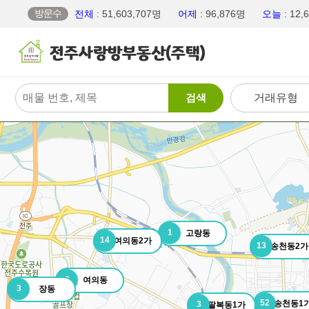
방문수
전체
: 51,603,707명
어제
: 96,876명
오늘
: 12
검색
거래유형
1
고랑동
14
여의동2가
13
송천동2가
2
여의동
3
장동
52
송천동1
3
팔복동1가