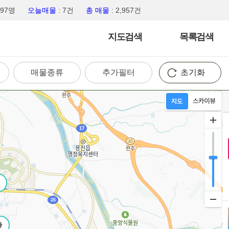
,497명
오늘매물
: 7건
총 매물
: 2,957건
지도검색
목록검색
매물종류
추가필터
초기화
가