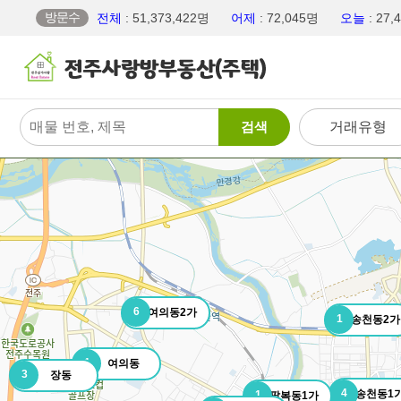
방문수
전체
: 51,373,422명
어제
: 72,045명
오늘
: 27
검색
거래유형
6
여의동2가
1
송천동2가
1
여의동
3
장동
4
송천동1
1
팔복동1가