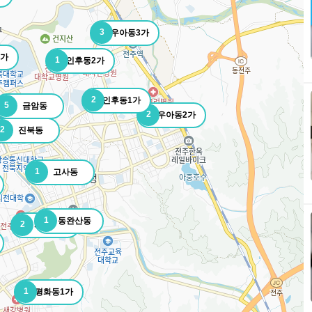
3
우아동3가
1가
1
인후동2가
2
인후동1가
5
금암동
2
우아동2가
2
진북동
1
고사동
1
동완산동
2
서완산동
1
평화동1가