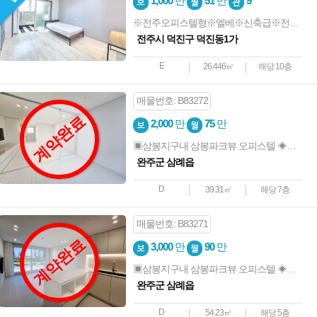
1,000
만
51
만
9
※전주오피스텔형※엘베※신축급※전북대※덕진광장
전주시 덕진구 덕진동1가
E
26.446㎡
해당 10층
매물번호: B83272
계약완료
2,000
만
75
만
▣삼봉지구내 삼봉파크뷰 오피스텔 ◈신축◎첫입주 ◐풀옵션◈봉동산단 인근
완주군 삼례읍
D
39.31㎡
해당 7층
매물번호: B83271
계약완료
3,000
만
90
만
▣삼봉지구내 삼봉파크뷰 오피스텔 ◈신축◎첫입주 ◐풀옵션◈봉동산단 인근
완주군 삼례읍
D
54.23㎡
해당 5층