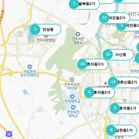
2
팔복동2가
12
덕진동2가
3
덕진동
3
만성동
16
서신동
24
효자동3가
14
중화산동2가
6
효자동2가
5
효자동1가
6
삼천동1가