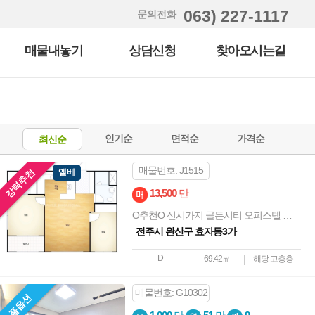
063) 227-1117
문의전화
매물내놓기
상담신청
찾아오시는길
인기순
면적순
가격순
최신순
매물번호: J1515
강력추천
엘베
13,500
만
O추천O 신시가지 골든시티 오피스텔 고층 매매
전주시 완산구 효자동3가
D
69.42㎡
해당 고층층
매물번호: G10302
풀옵션