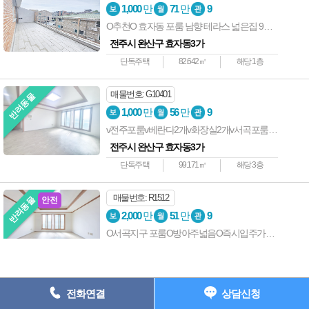
상호명 : 전주사랑방부동산 ┃ 대표자 : 전준길 ┃ 사업자등록번호 : 538-
1,000
만
71
만
9
05-01907 ┃
O추천O 효자동 포룸 남향 테라스 넓은집 9월 10일 입주
주소: 전주시 완산구 중화산동2가 735-7 202호 ┃ 등록번호 : 45111-
전주시 완산구 효자동3가
2023-00001
단독주택
82.642㎡
해당 1층
전화 : 063-227-1117 ┃ 팩스 : 063-224-1118 e-
mail : junkil3216@naver.com
매물번호: G10401
반려동물
Copyright ⓒ 전주원룸사랑방 All Rights Reserved.
1,000
만
56
만
9
v전주포룸v베란다2개v화장실2개v서곡포룸v반려동물v남향v싱크대상태좋음
063) 227-1117
전주시 완산구 효자동3가
단독주택
99.171㎡
해당 3층
매물번호: R1512
반려동물
안전
2,000
만
51
만
9
O서곡지구 포룸O방아주넓음O즉시입주가능O반려동물O
전주시 완산구 효자동3가
단독주택
79.337㎡
해당 3층
전화연결
상담신청
매물번호: G10354