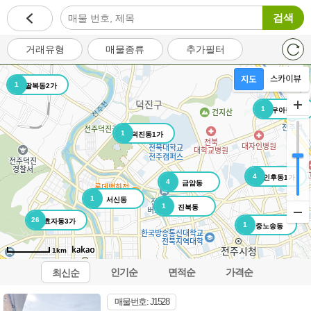
검색
거래유형
매물종류
추가필터
1
팔복동2가
1
우아동3가
1
덕진동1가
4
인후동1가
4
금암동
1
서신동
1
진북동
26
효자동3가
1
중노송동
1km
인기순
면적순
가격순
최신순
오시는길
이용약관
개인정보처리방침
이메일무단수집거부
매물번호: J1528