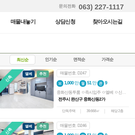
063) 227-1117
문의전화
매물내놓기
상담신청
찾아오시는길
인기순
면적순
가격순
최신순
매물번호: D247
엘베
추천
신축
1,000
만
51
만
9
중화산동투룸 ㅇ즉시입주 ㅇ엘베 ㅇ신축급 ㅇ컨디션굿 ㅇ노고민
전주시 완산구 중화산동2가
단독주택
39.668㎡
해당 2층
매물번호: D246
엘베
추천
신축