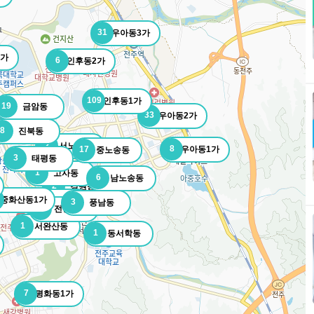
31
우아동3가
1가
6
인후동2가
109
인후동1가
19
금암동
33
우아동2가
8
진북동
2
서노송동
8
17
우아동1가
중노송동
3
태평동
1
고사동
6
남노송동
2
경원동
중화산동1가
4
다가동
3
풍남동
1
전동3가
1
서완산동
1
동서학동
7
평화동1가