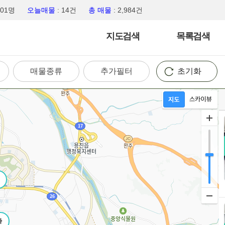
,201명
오늘매물
: 14건
총 매물
: 2,984건
지도검색
목록검색
매물종류
추가필터
초기화
가