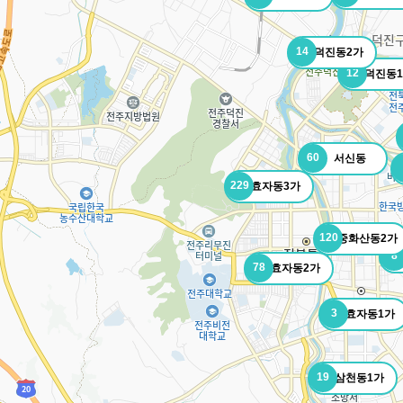
14
덕진동2가
12
덕진동
60
서신동
229
효자동3가
120
중화산동2가
8
78
효자동2가
3
효자동1가
19
삼천동1가