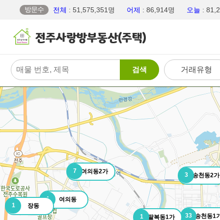
방문수
전체
: 51,575,351명
어제
: 86,914명
오늘
: 81
검색
거래유형
7
여의동2가
3
송천동2가
1
여의동
1
장동
33
송천동1
1
팔복동1가