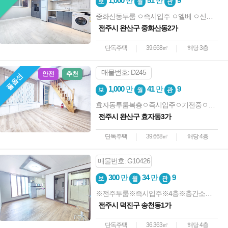
1,000
만
51
만
9
중화산동투룸 ㅇ즉시입주 ㅇ엘베 ㅇ신축급 ㅇ컨디션굿 ㅇ노고민
전주시 완산구 중화산동2가
단독주택
39.668㎡
해당 3층
매물번호: D245
안전
추천
풀옵션
1,000
만
41
만
9
효자동투룸복층ㅇ즉시입주ㅇ기전중ㅇ화장실2개ㅇ에어컨2대ㅇ깔끔
전주시 완산구 효자동3가
단독주택
39.668㎡
해당 4층
매물번호: G10426
300
만
34
만
9
※전주투룸※즉시입주※4층※층간소음없음
전주시 덕진구 송천동1가
단독주택
36.363㎡
해당 4층