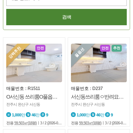
강력추천
안전
안전
추천
풀옵션
매물번호 : R1511
매물번호 : D237
O서신동 쓰리룸O풀옵션O리모델링O즉시입주O
서신동쓰리룸ㅇ반려묘ㅇ즉시입주ㅇ리모델링ㅇ풀옵션ㅇ서문초ㅇ노고민
전주시 완산구 서신동
전주시 완산구 서신동
1,000
만
46
만
9
1,000
만
46
만
9
전용
59.503㎡(18평)
ㅣ3 / 2 (2026-08-06 10:21:4)
전용
59.503㎡(18평)
ㅣ3 / 2 (2026-08-06 09:28:4)