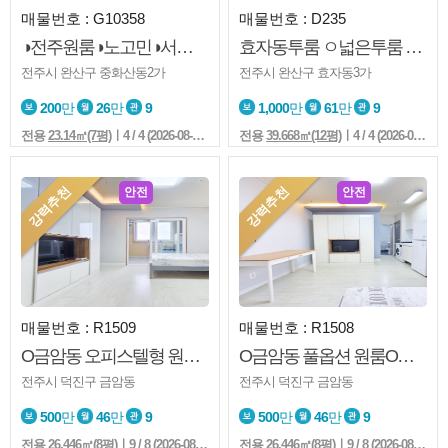
매물번호 : G10358
매물번호 : D235
◑전주원룸◑노고민◑서향◑베스트원룸◑한들초◑엘베◑층간소음없음
효자동투룸 ㅇ넓은투룸 ㅇ반려동물 ㅇ남향 ㅇ풀옵션 ㅇ즉시입주
전주시 완산구 중화산동2가
전주시 완산구 효자동3가
200
만
26
만
9
1,000
만
61
만
9
전용
23.14㎡(7평)
ㅣ4 / 4 (2026-08-06 08:56:4)
전용
39.668㎡(12평)
ㅣ4 / 4 (2026-08-05 18:01:5)
강력추천
강력추천
안전
안전
매물번호 : R1509
매물번호 : R1508
O금암동 오피스텔형 원룸O풀옵션O엘베O즉시입주가능O
O금암동 풀옵션 원룸O오피스텔형O엘베O즉시입주O
전주시 덕진구 금암동
전주시 덕진구 금암동
500
만
46
만
9
500
만
46
만
9
전용
26.446㎡(8평)
ㅣ9 / 8 (2026-08-05 18:00:5)
전용
26.446㎡(8평)
ㅣ9 / 8 (2026-08-05 17:53:5)