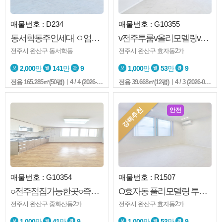
매물번호 : D234
매물번호 : G10355
동서학동주인세대 ㅇ엄청넓음 ㅇ인테리어최고 ㅇ화장실2 ㅇ교대부근 ㅇ내가 살고싶은집
v전주투룸v올리모델링v첫입주v전주대v즉시입주v화이트톤v노고민v이쁜집
전주시 완산구 동서학동
전주시 완산구 효자동2가
2,000
만
141
만
9
1,000
만
53
만
9
전용
165.285㎡(50평)
ㅣ4 / 4 (2026-08-05 15:11:5)
전용
39.668㎡(12평)
ㅣ4 / 3 (2026-08-05 14:56:5)
강력추천
안전
매물번호 : G10354
매물번호 : R1507
○전주점집가능한곳○즉시입주○중산초부근○신당○중산초부근
O효자동 풀리모델링 투룸O너무이쁜집O풀옵션O즉시입주가능O
전주시 완산구 중화산동2가
전주시 완산구 효자동2가
1,000
만
41
만
9
1,000
만
53
만
9