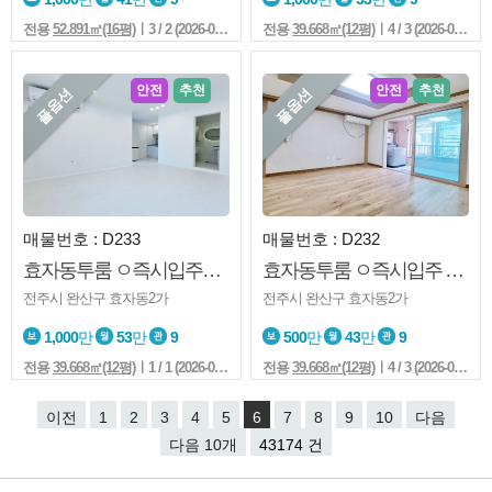
전용
52.891㎡(16평)
ㅣ3 / 2 (2026-08-05 13:49:5)
전용
39.668㎡(12평)
ㅣ4 / 3 (2026-08-05 13:12:5)
안전
추천
안전
추천
풀옵션
풀옵션
매물번호 : D233
매물번호 : D232
효자동투룸 ㅇ즉시입주ㅇ올화이트인테리어 ㅇ풀옵션 ㅇ우정청부근
효자동투룸 ㅇ즉시입주 ㅇ깔끔 ㅇ풀옵션 ㅇ우정청부근 ㅇ노고민
전주시 완산구 효자동2가
전주시 완산구 효자동2가
1,000
만
53
만
9
500
만
43
만
9
전용
39.668㎡(12평)
ㅣ1 / 1 (2026-08-05 13:09:5)
전용
39.668㎡(12평)
ㅣ4 / 3 (2026-08-05 12:58:5)
이전
1
2
3
4
5
6
7
8
9
10
다음
다음 10개
43174 건