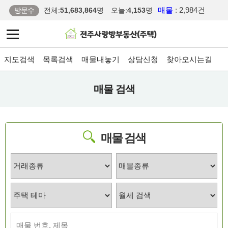
매물
: 2,984건
방문수
전체:
51,683,864
명
오늘:
4,153
명
지도검색
목록검색
매물내놓기
상담신청
찾아오시는길
매물 검색
매물 검색