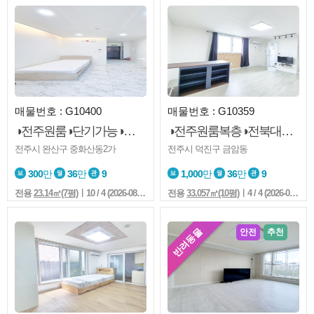
매물번호 : G10400
매물번호 : G10359
◑전주원룸◑단기가능◑컨디션보장◑스타벅스◑맥도날드◑엘베◑전주병원◑백제대로
◑전주원룸복층◑전북대◑한옥정문◑전북은행뒷쪽◑엘베◑복층◑분리형
전주시 완산구 중화산동2가
전주시 덕진구 금암동
300
만
36
만
9
1,000
만
36
만
9
전용
23.14㎡(7평)
ㅣ10 / 4 (2026-08-06 09:07:4)
전용
33.057㎡(10평)
ㅣ4 / 4 (2026-08-06 09:01:4)
반려동물
안전
추천