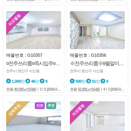
리모델링
매물번호 : G10357
매물번호 : G10356
¤전주쓰리룸¤즉시입주¤서문초¤천변¤서신동시장¤리모델링
※전주쓰리룸※9월말이후※보증금※월세조정가능※감나무골부근
전주시 완산구 서신동
전주시 완산구 서신동
1,000
만
46
만
9
500
만
51
만
9
전용
49.585㎡(15평)
ㅣ3 / 2 (2026-08-05 17:25:5)
전용
52.891㎡(16평)
ㅣ4 / 3 (2026-08-05 17:20:5)
강력추천
리모델링
안전
추천