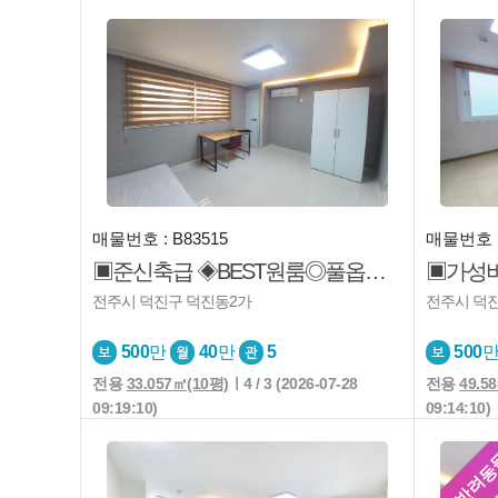
매물번호 : B83515
매물번호 :
▣준신축급 ◈BEST원룸◎풀옵션 ◐덕진동 호반촌◐안심주택◐좋은집
전주시 덕진구 덕진동2가
전주시 덕
500
만
40
만
5
500
전용
33.057㎡(10평)
ㅣ4 / 3 (2026-07-28
전용
49.5
09:19:10)
09:14:10)
반려동