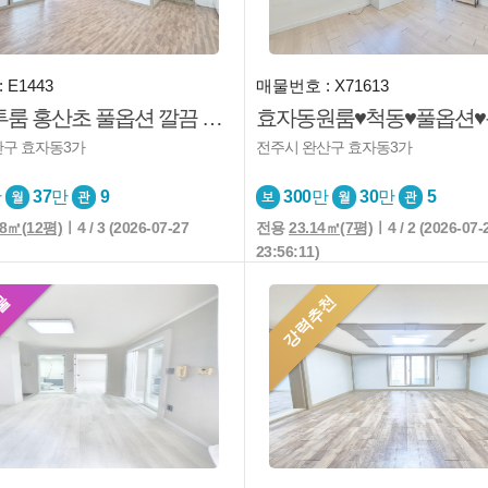
 E1443
매물번호 : X71613
효자동투룸 홍산초 풀옵션 깔끔 채광굿 구조좋음 즉시입주
산구 효자동3가
전주시 완산구 효자동3가
만
37
만
9
300
만
30
만
5
68㎡(12평)
ㅣ4 / 3 (2026-07-27
전용
23.14㎡(7평)
ㅣ4 / 2 (2026-07-
23:56:11)
물
강력추천