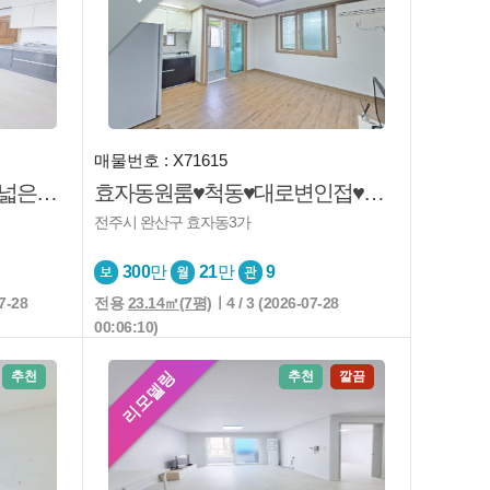
매물번호 : X71615
인후동 주인세대 리모델링 넓은구조 채광굿 단독옥상 즉시입주
효자동원룸♥척동♥대로변인접♥풀옵션♥생활권굿♥즉시입주♥
전주시 완산구 효자동3가
300
만
21
만
9
7-28
전용
23.14㎡(7평)
ㅣ4 / 3 (2026-07-28
00:06:10)
리모델링
추천
추천
깔끔