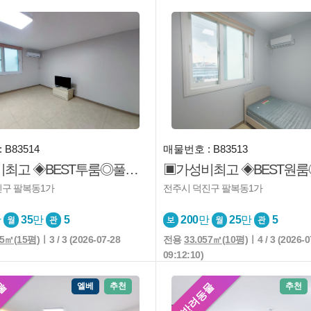
 B83514
매물번호 : B83513
▣가성비최고 ◈BEST투룸◎풀옵션 ◐보시고 편하게 결정하세요
진구 팔복동1가
전주시 덕진구 팔복동1가
만
35
만
5
200
만
25
만
5
85㎡(15평)
ㅣ3 / 3 (2026-07-28
전용
33.057㎡(10평)
ㅣ4 / 3 (2026-0
09:12:10)
물
반려동물
엘베
추천
추천