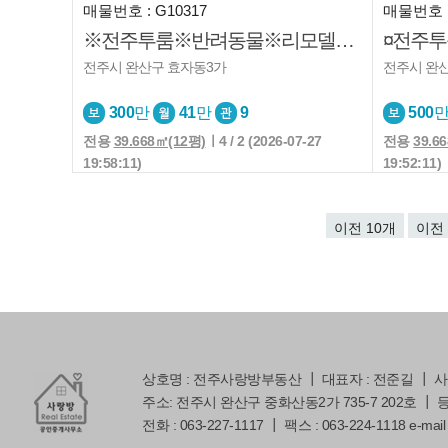
매물번호 : G10317
매물번호 :
※전주투룸※반려동물※리모델링※중문※풀옵션
전주시 완산구 효자동3가
전주시 완
300
만
41
만
9
500
전용
39.668㎡(12평)
ㅣ4 / 2 (2026-07-27
전용
39.6
19:58:11)
19:52:11)
이전 10개
이전
상호명 : 전주사랑방부동산 ┃ 대표자 : 전준길 ┃ 사업자
주소: 전주시 완산구 중화산동2가 735-7 202호 ┃ 등록번
전화 : 063-227-1117 ┃ 팩스 : 063-224-1118 e-mail 