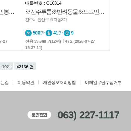
매물번호 : G10314
¤전주쓰리룸¤아중도서관¤인봉초¤온고을중
※전주투룸※반려동물※노고민※서곡중※즉시입주※분리형
전주시 완산구 효자동3가
500
만
41
만
9
7-27
전용
39.668㎡(12평)
ㅣ4 / 2 (2026-07-27
19:37:11)
 10개
43136 건
시는길
이용약관
개인정보처리방침
이메일무단수집거부
063) 227-1117