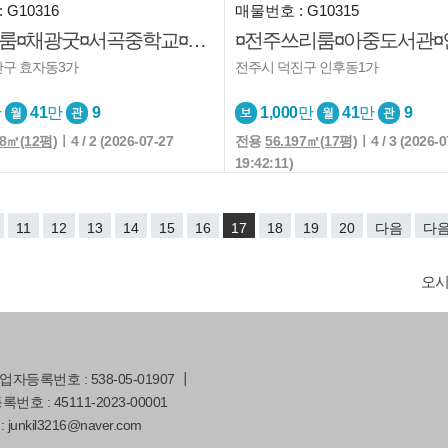
 G10316
매물번호 : G10315
¤전주투룸¤채광굿¤서곡중학교¤즉시입주¤반려동물
산구 효자동3가
전주시 덕진구 인후동1가
만
41
만
9
1,000
만
41
만
9
68㎡(12평)
ㅣ4 / 2 (2026-07-27
전용
56.197㎡(17평)
ㅣ4 / 3 (2026-0
19:42:11)
11
12
13
14
15
16
17
18
19
20
다음
다음
오
등록번호 : 538-05-01907 ┃
호 : 45111-2023-00001
: junkil3216@naver.com