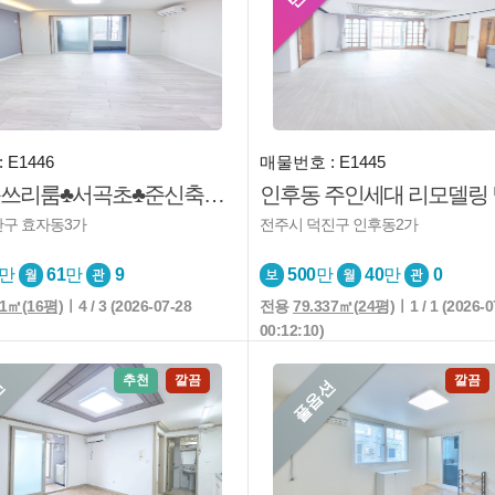
 E1446
매물번호 : E1445
♣효자동쓰리룸♣서곡초♣준신축급♣구조좋음♣엘베♣깔끔♣즉시입주
산구 효자동3가
전주시 덕진구 인후동2가
만
61
만
9
500
만
40
만
0
91㎡(16평)
ㅣ4 / 3 (2026-07-28
전용
79.337㎡(24평)
ㅣ1 / 1 (2026-0
00:12:10)
추천
깔끔
깔끔
션
풀옵션