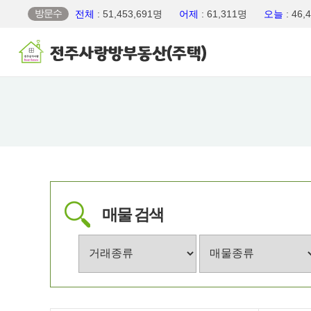
방문수
전체
: 51,453,691명
어제
: 61,311명
오늘
: 46
매물 검색