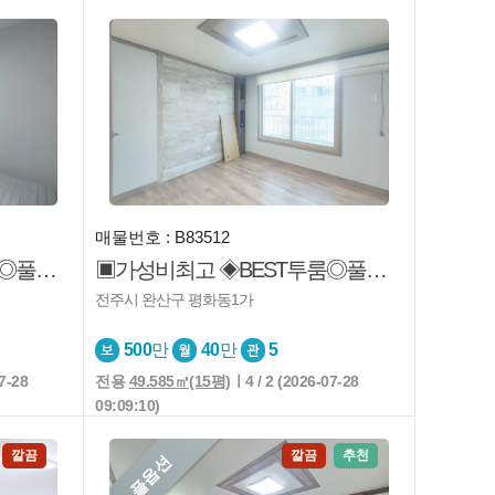
매물번호 : B83512
▣가성비최고 ◈BEST원룸◎풀옵션 ◐팔복동 원룸◎안심주택
▣가성비최고 ◈BEST투룸◎풀옵션 ◐평화동 투룸◐귀한매물
전주시 완산구 평화동1가
500
만
40
만
5
7-28
전용
49.585㎡(15평)
ㅣ4 / 2 (2026-07-28
09:09:10)
깔끔
깔끔
추천
풀옵션