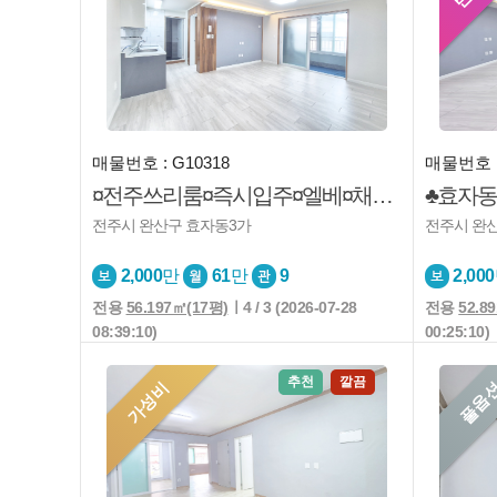
매물번호 : G10318
매물번호 :
¤전주쓰리룸¤즉시입주¤엘베¤채광좋아요¤남향¤앞이트임
전주시 완산구 효자동3가
전주시 완
2,000
만
61
만
9
2,000
전용
56.197㎡(17평)
ㅣ4 / 3 (2026-07-28
전용
52.8
08:39:10)
00:25:10)
추천
깔끔
가성비
풀옵