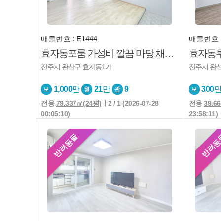
매물번호 : E1444
매물번호 :
효자동포룸 가성비 깔끔 마당 채광굿 즉시입주
전주시 완산구 효자동1가
전주시 완
1,000
만
21
만
9
300
전용
79.337㎡(24평)
ㅣ2 / 1 (2026-07-28
전용
39.6
00:05:10)
23:58:11)
반려동물
반려동