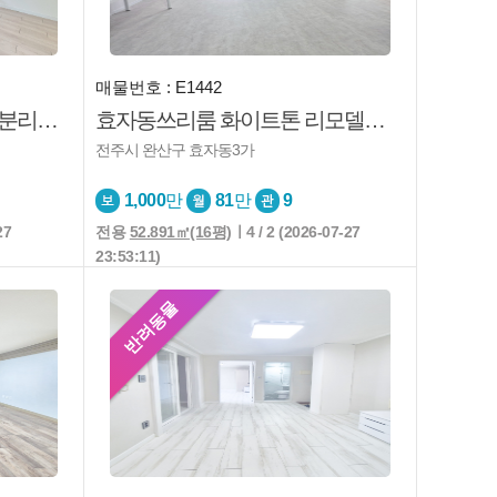
매물번호 : E1442
효자동원룸♥척동♥풀옵션♥분리형♥생활권굿♥즉시입주♥
효자동쓰리룸 화이트톤 리모델링 풀옵션 채광굿 즉시입주
전주시 완산구 효자동3가
1,000
만
81
만
9
27
전용
52.891㎡(16평)
ㅣ4 / 2 (2026-07-27
23:53:11)
반려동물